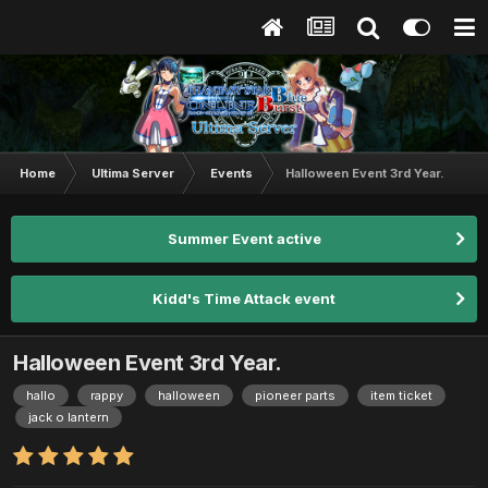
Home
Ultima Server
Events
Halloween Event 3rd Year.
Summer Event active
Kidd's Time Attack event
Halloween Event 3rd Year.
hallo
rappy
halloween
pioneer parts
item ticket
jack o lantern