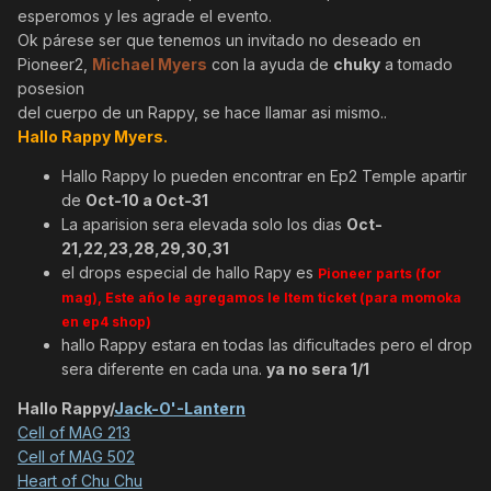
esperomos y les agrade el evento.
Ok párese ser que tenemos un invitado no deseado en
Pioneer2,
Michael Myers
con la ayuda de
chuky
a tomado
posesion
del cuerpo de un Rappy, se hace llamar asi mismo..
Hallo Rappy Myers.
Hallo Rappy lo pueden encontrar en Ep2 Temple apartir
de
Oct-10 a Oct-31
La aparision sera elevada solo los dias
Oct-
21,22,23,28,29,30,31
el drops especial de hallo Rapy es
Pioneer parts (for
mag)
, Este año le agregamos le Item ticket (para momoka
en ep4 shop)
hallo Rappy estara en todas las dificultades pero el drop
sera diferente en cada una.
ya no sera 1/1
Hallo Rappy/
Jack-O'-Lantern
Cell of MAG 213
Cell of MAG 502
Heart of Chu Chu