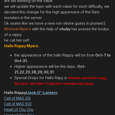
are still working on the value
we will update the topic with each value for each difficulty, we
decided this change for the high appereace of the Rare
monsters in the server.
Ok seams like we have a new non desire guess in pioneer2
Michael Myers
with the help of
chuky
has posses the bodys
of a rappy
he call him self..
Hallo Rappy Myers.
the appearance of the hallo Rappy will be from
Oct-7 to
Oct-31.
Higher appearance will be the days..
Oct-
21,22,23,28,29,30,31
Special Drops for Hallo Rapy is
Pioneer parts (for mag) ,
this year also Item Ticket (for momoka ep4 shop)
Hallo Rappy/
Jack-O'-Lantern
Cell of MAG 213
Cell of MAG 502
Heart of Chu Chu