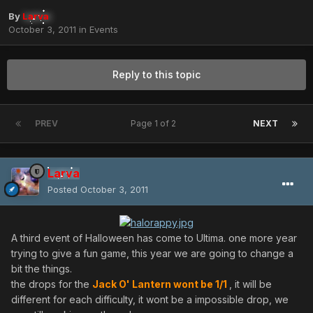
By
Larva
October 3, 2011
in
Events
Reply to this topic
PREV
Page 1 of 2
NEXT
Larva
Posted
October 3, 2011
A third event of Halloween has come to Ultima. one more year
trying to give a fun game, this year we are going to change a
bit the things.
the drops for the
Jack O' Lantern wont be 1/1
, it will be
different for each difficulty, it wont be a impossible drop, we