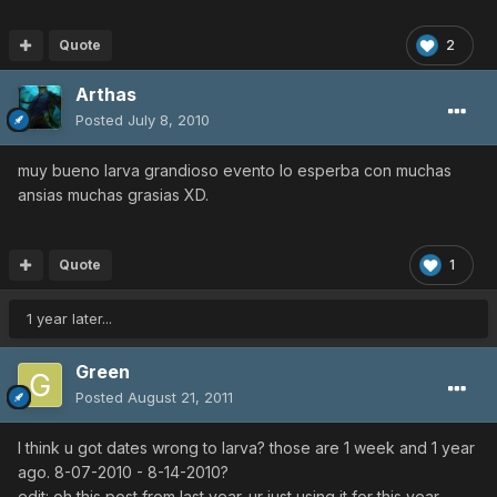
Quote
2
Arthas
Posted
July 8, 2010
muy bueno larva grandioso evento lo esperba con muchas
ansias muchas grasias XD.
Quote
1
1 year later...
Green
Posted
August 21, 2011
I think u got dates wrong to larva? those are 1 week and 1 year
ago. 8-07-2010 - 8-14-2010?
edit: oh this post from last year. ur just using it for this year..