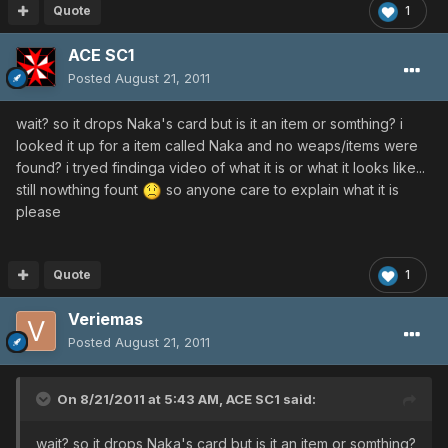
Quote
1
ACE SC1
Posted
August 21, 2011
wait? so it drops Naka's card but is it an item or somthing? i
looked it up for a item called Naka and no weaps/items were
found? i tryed findinga video of what it is or what it looks like...
still nowthing fount
so anyone care to explain what it is
please
Quote
1
Veriemas
Posted
August 21, 2011
On 8/21/2011 at 5:43 AM, ACE SC1 said:
wait? so it drops Naka's card but is it an item or somthing?