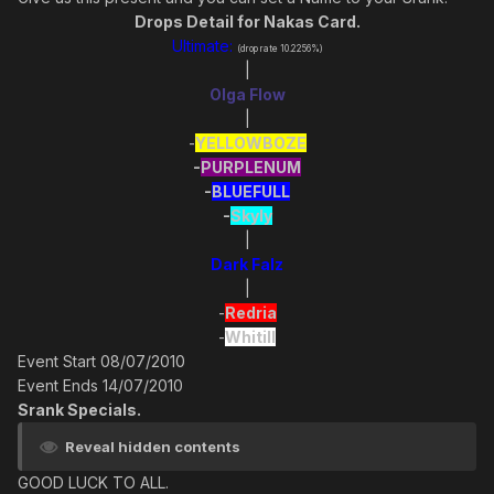
Drops Detail for Nakas Card.
Ultimate:
(drop rate 10.2256%)
|
Olga Flow
|
-
YELLOWBOZE
-
PURPLENUM
-
BLUEFULL
-
Skyly
|
Dark Falz
|
-
Redria
-
Whitill
Event Start 08/07/2010
Event Ends 14/07/2010
Srank Specials.
Reveal hidden contents
GOOD LUCK TO ALL.