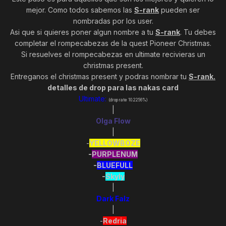
mejor. Como todos sabemos las
S-rank
pueden ser
nombradas por los user.
Asi que si quieres poner algun nombre a tu
S-rank
. Tu debes
completar el rompecabezas de la quest Pioneer Christmas.
Si resuelves el rompecabezas en ultimate recivieras un
christmas present.
Entreganos el christmas present y podras nombrar tu
S-rank.
detalles de drop para las nakas card
Ultimate:
(drop rate 10.2256%)
|
Olga Flow
|
-
YELLOWBOZE
-
PURPLENUM
-
BLUEFULL
-
Skyly
|
Dark Falz
|
-
Redria