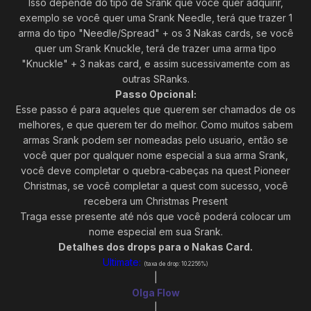
Isso depende do tipo de Srank que você quer adquirir,
exemplo se você quer uma Srank Needle, terá que trazer 1
arma do tipo "Needle/Spread" + os 3 Nakas cards, se você
quer um Srank Knuckle, terá de trazer uma arma tipo
"Knuckle" + 3 nakas card, e assim sucessivamente com as
outras SRanks.
Passo Opcional:
Esse passo é para aqueles que querem ser chamados de os
melhores, e que querem ter do melhor. Como muitos sabem
armas Srank podem ser nomeadas pelo usuario, então se
você quer por qualquer nome especial a sua arma Srank,
você deve completar o quebra-cabeças na quest Pioneer
Christmas, se você completar a quest com sucesso, você
recebera um Christmas Present
Traga esse presente até nós que você poderá colocar um
nome especial em sua Srank.
Detalhes dos drops para o Nakas Card.
Ultimate:
(taxa de drop: 10.2256%)
|
Olga Flow
|