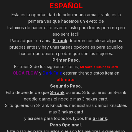
ESPAÑOL
Esta es tu oportunidad de adquirir una arma s rank, es la
primera ves que hacemos un eveto de
tratamos de hacer este evento justo para todos pero no pro
eso sera facil.
Para adquirir un arma
S-rank
deberan completar algunas
pruebas antes.y hay unas tareas opcionales para aquellos
hunter que quieren probar que son los mejores.
Primer Paso.
Es traer 3 de los siguientes items,
Mr.Naka's Business Card
OLGA FLOW
y
Dark Falz
estaran tirando estos item en
ultimate
.
Segundo Paso.
Esto depende de que
S-rank
quieras. Si tu quieres un S-rank
needle darnos el needle mas 3 nakas card.
Si tu quieres un S-rank Knuckles necesistaras darnos knackles
mas 3 nakas card
y asi sera para todos los typos the
S-rank
.
Paso Opcional.
Este paso es para aquellos que son los mejores y quieren lo