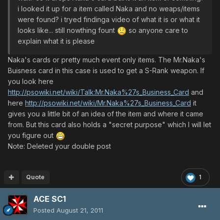
i looked it up for a item called Naka and no weaps/items
were found? i tryed findinga video of what it is or what it
looks like... still nowthing fount
so anyone care to
explain what it is please
Naka's cards or pretty much event only items. The Mr.Naka's
Buisness card in this case is used to get a S-Rank weapon. If
you look here
http://psowiki.net/wiki/Talk:Mr.Naka%27s_Business_Card
and
here
http://psowiki.net/wiki/Mr.Naka%27s_Business_Card
it
gives you a little bit of an idea of the item and where it came
from. But this card also holds a "secret purpose" which I will let
you figure out
Note: Deleted your double post
Quote
1
ACE SC1
Posted
August 21, 2011