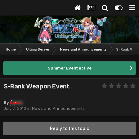
Home
Ultima Server
News and Announcements
S-Rank Weap
Summer Event active
S-Rank Weapon Event.
By
Larva
July 7, 2010
in
News and Announcements
Reply to this topic