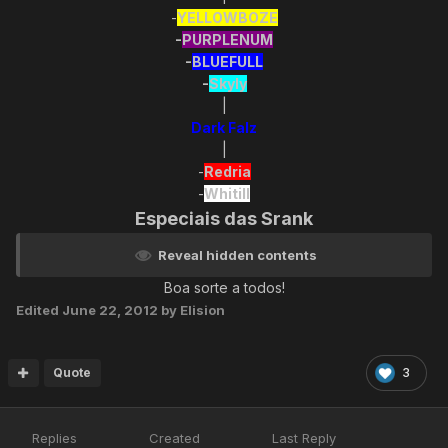
-
YELLOWBOZE
-
PURPLENUM
-
BLUEFULL
-
Skyly
|
Dark Falz
|
-
Redria
-
Whitill
Especiais das Srank
Reveal hidden contents
Boa sorte a todos!
Edited
June 22, 2012
by Elision
Quote
3
Replies
Created
Last Reply