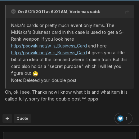
On 8/21/2011 at 6:01 AM, Veriemas said:
Naka's cards or pretty much event only items. The
Mr.Naka's Buisness card in this case is used to get a S-
Rank weapon. If you look here
http://psowiki.net/w...s_Business_Card
and here
http://psowiki.net/w...s_Business_Card
it gives you a little
bit of an idea of the item and where it came from. But this
card also holds a "secret purpose" which I will let you
figure out
Note: Deleted your double post
Oh, ok i see. Thanks now i know what it is and what item it is
called fully, sorry for the double post ^^ opps
Quote
1