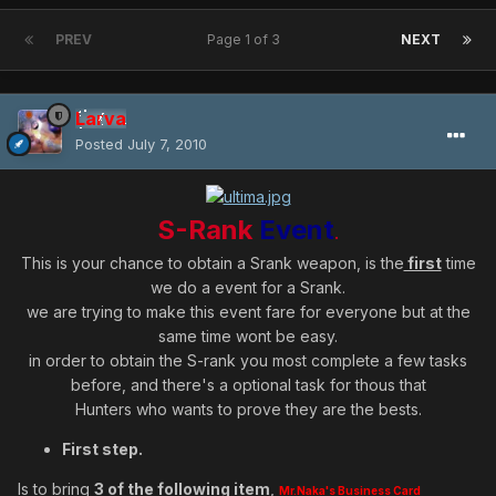
PREV
Page 1 of 3
NEXT
Larva
Posted
July 7, 2010
S-Rank
Event
.
This is your chance to obtain a Srank weapon, is the
first
time
we do a event for a Srank.
we are trying to make this event fare for everyone but at the
same time wont be easy.
in order to obtain the S-rank you most complete a few tasks
before, and there's a optional task for thous that
Hunters who wants to prove they are the bests.
First step.
Is to bring
3 of the following item
,
Mr.Naka's Business Card