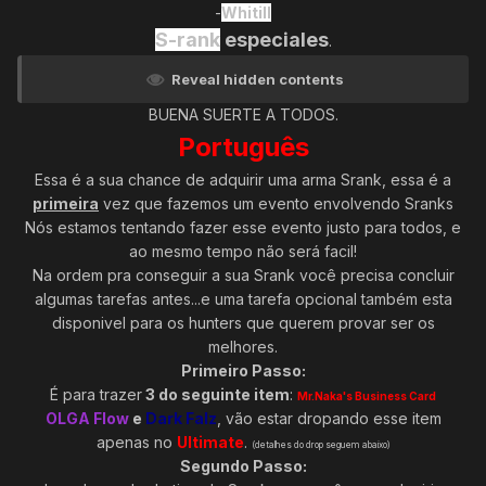
-
Whitill
S-rank
especiales
.
Reveal hidden contents
BUENA SUERTE A TODOS.
Português
Essa é a sua chance de adquirir uma arma Srank, essa é a
primeira
vez que fazemos um evento envolvendo Sranks
Nós estamos tentando fazer esse evento justo para todos, e
ao mesmo tempo não será facil!
Na ordem pra conseguir a sua Srank você precisa concluir
algumas tarefas antes...e uma tarefa opcional também esta
disponivel para os hunters que querem provar ser os
melhores.
Primeiro Passo:
É para trazer
3 do seguinte item
:
Mr.Naka's Business Card
OLGA Flow
e
Dark Falz
, vão estar dropando esse item
apenas no
Ultimate
.
(detalhes do drop seguem abaixo)
Segundo Passo: