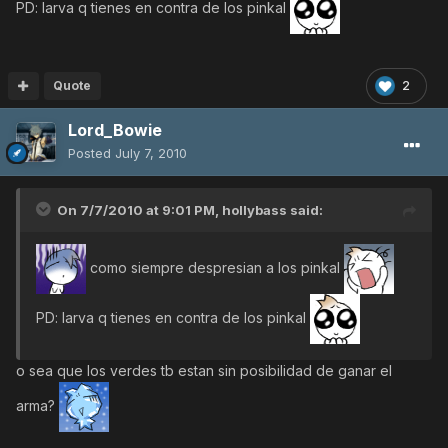
PD: larva q tienes en contra de los pinkal
Quote
2
Lord_Bowie
Posted
July 7, 2010
On 7/7/2010 at 9:01 PM, hollybass said:
como siempre despresian a los pinkal
PD: larva q tienes en contra de los pinkal
o sea que los verdes tb estan sin posibilidad de ganar el
arma?