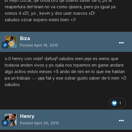
El viejo Ozcar, qe onda bro qe bueno saver de ti, ps la
reapertura del team no va como qisiera, pero ps igual ya
somos 4 xD!, yo , kevin y dos user nuevos xD!
saludos ozcar espero estes bien =)!
Biza
Posted
April 18, 2015
o.0 henry con vida? dafuq!! saludos men jeje es weno que
todavia anden vivos y ps ojala nos topemos en game andare
algo activo estos meses =S ando de nini en lo que me hablan
pa un trabajo -..- jaja fail y ese ozkar gusto saber de ti men =D
saludos
1
Henry
Posted
April 20, 2015