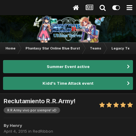
Home
Phantasy Star Online Blue Burst
Teams
Legacy Team
Summer Event active
Kidd's Time Attack event
Reclutamiento R.R.Army!
R.R.Army vivo por siempre! xD
By
Henry
April 4, 2015
in
RedRibbon