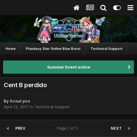
Home
Phantasy Star Online Blue Burst
Technical Support
Ce
Summer Event active
Cent B perdido
By
Scout pso
April 13, 2017
in
Technical Support
PREV
Page 2 of 3
NEXT