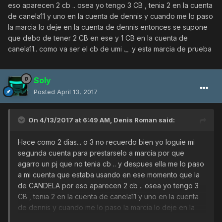
eso aparecen 2 cb .. osea yo tengo 3 CB , tenia 2 en la cuenta
de canela11 y uno en la cuenta de dennis y cuando me lo paso
la marcia lo deje en la cuenta de dennis entonces se supone
que debo de tener 2 CB en ese y 1 CB en la cuenta de
canela11.. como va ser el cb de umi ._ .y esta marcia de prueba
Soly
Posted
April 13, 2017
On 4/13/2017 at 6:49 AM,
Denis Roman
said:
Hace como 2 dias... o 3 no recuerdo bien yo loguie mi
segunda cuenta para prestarselo a marcia por que
agarro un pj que no tenia cb .. y despues ella me lo paso
a mi cuenta que estaba usando en ese momento que la
de CANDELA por eso aparecen 2 cb .. osea yo tengo 3
CB , tenia 2 en la cuenta de canela11 y uno en la cuenta
de dennis y cuando me lo paso la marcia lo deje en la
cuenta de dennis entonces se supone que debo de