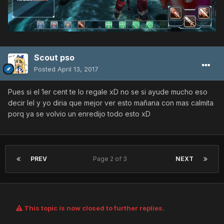
Scout pso
Posted
April 13, 2017
Pues si el 1er cent te lo regale xD no se si ayude mucho eso
decir lel y yo diria que mejor ver esto mañana con mas calmita
porq ya se volvio un enredijo todo esto xD
PREV
Page 2 of 3
NEXT
This topic is now closed to further replies.