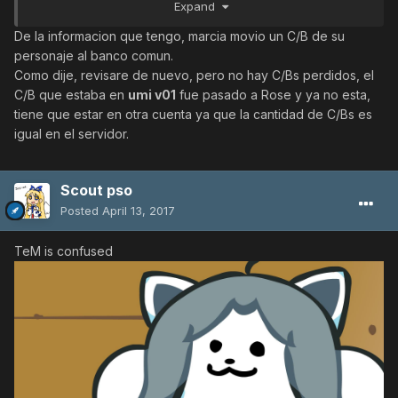
Expand
tener 2 CB en ese y 1 CB en la cuenta de canela11.. como
va ser el cb de umi ._ .y esta marcia de prueba
De la informacion que tengo, marcia movio un C/B de su
personaje al banco comun.
Como dije, revisare de nuevo, pero no hay C/Bs perdidos, el
C/B que estaba en
umi v01
fue pasado a Rose y ya no esta,
tiene que estar en otra cuenta ya que la cantidad de C/Bs es
igual en el servidor.
Scout pso
Posted
April 13, 2017
TeM is confused