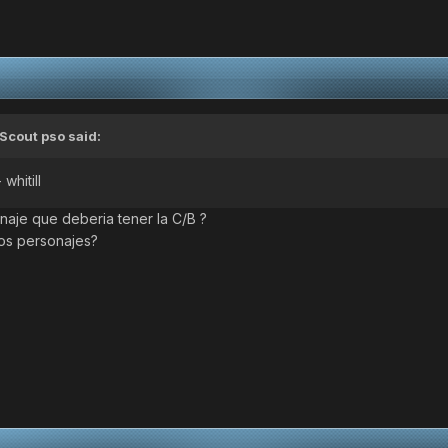
Scout pso
said:
whitill
aje que deberia tener la C/B ?
os personajes?