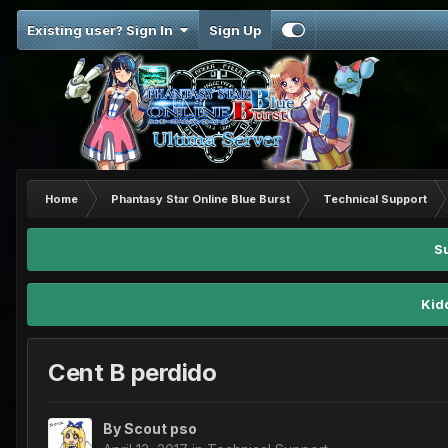
Existing user? Sign In
Sign Up
Home
Phantasy Star Online Blue Burst
Technical Support
S
Kid
Cent B perdido
By
Scout pso