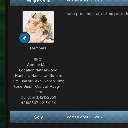
Felipe Celis
Posted
April 13, 2017
solo para mostrar el item perdid
Members
21
Gender:
Male
Location:
Netherworld
Hunter's Name:
Umillo umi
Umi umi v01 Ako.. kelvin. umi;
Rose Umi.... -Arnval. Asagi. -
Fear
Guildcard:
42152359
42163537 42154134
Soly
Posted
April 13, 2017