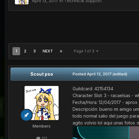
April 13, 2017
in
Technical Support
1
2
3
NEXT
Page 1 of 3
Scout pso
Posted
April 13, 2017
(edited)
Guildcard: 42154134
Character Slot: 3 - racaelsas - whi
Fecha/Hora: 12/04/2017 - aprox 
Descripción: bueno mi amigo um
todo normal salio del juego para
agito volvio lol aqui unas fotos :
Members
101