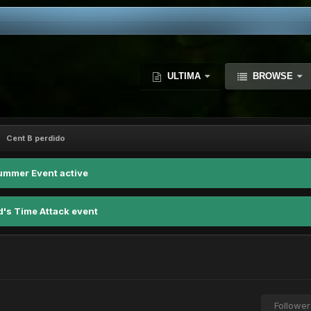
ULTIMA
BROWSE
Cent B perdido
ummer Event active
d's Time Attack event
Follower