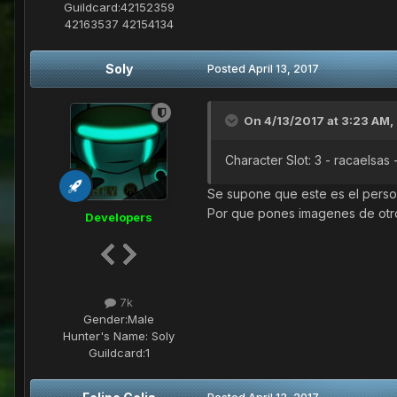
Guildcard:
42152359
42163537 42154134
Soly
Posted
April 13, 2017
On 4/13/2017 at 3:23 AM,
Character Slot: 3 - racaelsas - 
Se supone que este es el person
Por que pones imagenes de otr
Developers
7k
Gender:
Male
Hunter's Name:
Soly
Guildcard:
1