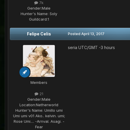
7k
Gender:
Male
Hunter's Name:
Soly
Guildcard:
1
Felipe Celis
Posted
April 13, 2017
seria
UTC/GMT -3 hours
Members
21
Gender:
Male
Location:
Netherworld
Hunter's Name:
Umillo umi
Umi umi v01 Ako.. kelvin. umi;
Rose Umi.... -Arnval. Asagi. -
Fear