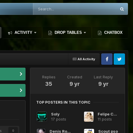
ACTIVITY
DROP TABLES
CHATBOX
All Activity
Replies
Created
Last Reply
35
9 yr
9 yr
TOP POSTERS IN THIS TOPIC
Soly
Felipe Celis
17 posts
11 posts
s
Denis Roman
Scout pso
0