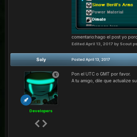
comentario:hago el post yo porq
Edited
April 13, 2017
by Scout p
Soly
Posted
April 13, 2017
Pon el UTC o GMT por favor.
A tu amigo, dile que actualize 
Developers