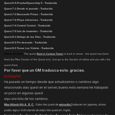
Quest:
6-5:Prueba/Spaceship 5 -
Traducida
Quest:
7-1:Desde el pasado -
Traducida
Quest:
7-2:Buscando Pistas -
Traducida
Quest:
7-3:Playa silenciosa -
Traducida
Quest:
7-4:Control Central -
Traducida
Quest:
7-5:Isla de mutantes -
Traducida
Quest:
8-1:Debajo de las Olas -
Traducida
Quest:
8-2:Fin deseado -
Traducida
Quest:
8-3:Tenue Luz Violeta -
Traducida
Ultima Section:
The quest
Raid in Central Tower
is back in server , the quest has been
fixed (by Rika Creator of the Quest too). Just go to the Section of ultima and you will c the
quest there.
Por favor que un GM tradusca esto. gracias.
En Español
Ha pasado un tiempo desde que actualizamos o cambios algo
relacionado alas quest en el server, bueno esta semana he trabajado
un poco en algunas quest
aqui una lista de los cambios.
Max Attack 4th A , B ,C:
: Estas tres quest de
episodio 1
estavan en japones, ahora
pudes segiur disfrutando de estas tres quest en ingles