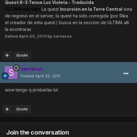
Quest:
8-3:Tenue Luz Violeta -
Traducida
ULTIMA seccion:
La quest
Incursión en la Torre Central
esta
de regreso en el server, la quest ha sido corregida (por Rika
el creador de esta quest.) busca en la seccion de ULTIMA alli
la econtraras
Edited
April 25, 2011
by serverus
Quote
serverus
Posted
April 25, 2011
wow tengo q probarlas lol
Quote
Join the conversation