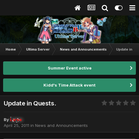
Home
Ultima Server
News and Announcements
Update in Qu
Summer Event active
Kidd's Time Attack event
Update in Quests.
By
Larva
April 25, 2011
in
News and Announcements