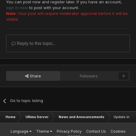
You can post now and register later. If you have an account,
sign in now
to post with your account.
Note:
Your post will require moderator approval before it will be
visible.
Reply to this topic...
Share
Followers
0
Go to topic listing
Home
Ultima Server
News and Announcements
Update in Qu
Language
Theme
Privacy Policy
Contact Us
Cookies