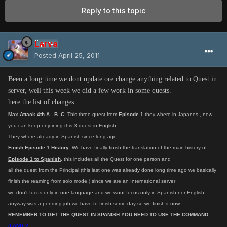
Reply to this topic
Larva
Posted
April 25, 2011
Been a long time we dont update ore change anything related to Quest in
server, well this week we did a few work in some quests.
here the list of changes.
Max Attack 4th A , B ,C
: This three quest from
Episode 1
they where in Japanes , now
you can keep enjoining this 3 quest in English.
They where already in Spanish since long ago.
Finish Episode 1 History
: We have finally finish the translation of the main history of
Episode 1 to Spanish
, this includes all the Quest for one person and
all the quest from the Principal (this last one was already done long time ago we basically
finish the reaming from solo mode.) since we are an International server
we
don't
focus only in one language and we
wont
focus only in Spanish nor English.
anyway was a pending job we have to finish some day so we finish it now.
REMEMBER
TO GET THE QUEST IN SPANISH YOU NEED TO USE THE COMMAND
/LANG 2