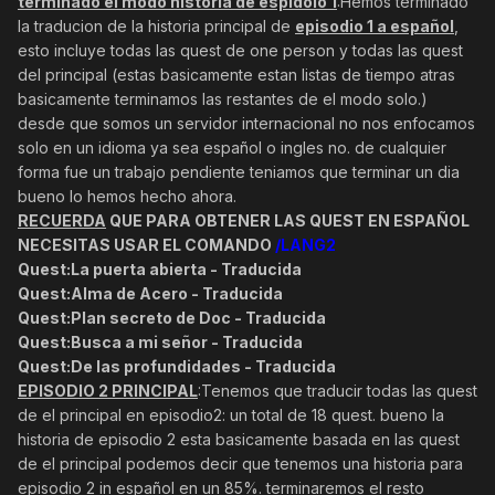
terminado el modo historia de espidoio 1
:Hemos terminado
la traducion de la historia principal de
episodio 1 a español
,
esto incluye todas las quest de one person y todas las quest
del principal (estas basicamente estan listas de tiempo atras
basicamente terminamos las restantes de el modo solo.)
desde que somos un servidor internacional no nos enfocamos
solo en un idioma ya sea español o ingles no. de cualquier
forma fue un trabajo pendiente teniamos que terminar un dia
bueno lo hemos hecho ahora.
RECUERDA
QUE PARA OBTENER LAS QUEST EN ESPAÑOL
NECESITAS USAR EL COMANDO
/LANG2
Quest:
La puerta abierta -
Traducida
Quest:
Alma de Acero -
Traducida
Quest:
Plan secreto de Doc -
Traducida
Quest:
Busca a mi señor -
Traducida
Quest:
De las profundidades -
Traducida
EPISODIO 2 PRINCIPAL
:Tenemos que traducir todas las quest
de el principal en episodio2: un total de 18 quest. bueno la
historia de episodio 2 esta basicamente basada en las quest
de el principal podemos decir que tenemos una historia para
episodio 2 in español en un 85%. terminaremos el resto