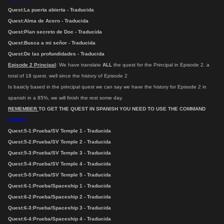
Quest:
La puerta abierta -
Traducida
Quest:
Alma de Acero -
Traducida
Quest:
Plan secreto de Doc -
Traducida
Quest:
Busca a mi señor -
Traducida
Quest:
De las profundidades -
Traducida
Episode 2 Principal
: We have translate
ALL
the quest for the Principal in Episode 2. a
total of 18 quest. well since the history of Episode 2
Is basicly based in the principal quest we can say we have the history for Episode 2 in
spanish in a 85%, we will finish the rest some day.
REMEMBER
TO GET THE QUEST IN SPANISH YOU NEED TO USE THE COMMAND
/LANG 2
Quest:
5-1:Prueba/SV Temple 1 -
Traducida
Quest:
5-2:Prueba/SV Temple 2 -
Traducida
Quest:
5-3:Prueba/SV Temple 3 -
Traducida
Quest:
5-4:Prueba/SV Temple 4 -
Traducida
Quest:
5-5:Prueba/SV Temple 5 -
Traducida
Quest:
6-1:Prueba/Spaceship 1 -
Traducida
Quest:
6-2:Prueba/Spaceship 2 -
Traducida
Quest:
6-3:Prueba/Spaceship 3 -
Traducida
Quest:
6-4:Prueba/Spaceship 4 -
Traducida