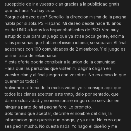
suceptible de ir a vuestro clan gracias a la publicidad gratis
que os haria. No hay truco.
Porque ofrezco esto? Sencillo: la direccion misma de la pagina
habla por si sola. PS Hispano. Mi deseo desde hace 10 años
es de UNIR a todos los hispanohablantes de PSO. Veo muy
estupido que para un juego que ya atrae poca gente, encima
si las personas que hablan el mismo idioma, se separan. Al final
acabamos con 100 comunidades de 2 miembros. Y el juego es
online, trata de relcionarse.
Y esta oferta podria contribuir a la union de la comunidad.
Haria que las personas que visiten mi pagina caigan en
vuestro clan y al final juegen con vosotros. No es acaso lo que
queremos todos?
Volviendo al tema de la exclusividad: yo si consigo aqui que
todos los clanes acepten este trato, dalo por sentado, que
dare exclusividad y no mencionare ningun otro servidor en
ninguna parte de mi pagina foro. Lo prometo.
Solo teneis que aceptar, decirme el nombre del clan, la
informacion que quereis que ponga, y ya esta.. No creo que
sea pedir mucho. No cuesta nada. Yo hago el diseño y me