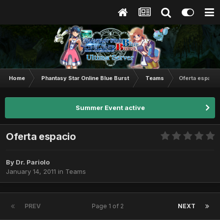
Home
Phantasy Star Online Blue Burst
Teams
Oferta espacio
Summer Event active
Oferta espacio
By
Dr. Pariolo
January 14, 2011
in
Teams
PREV
Page 1 of 2
NEXT