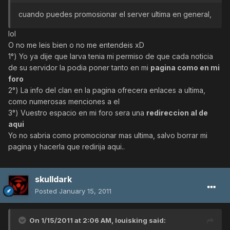
cuando puedes promosionar el server ultima en general,
lol
O no me leis bien o no me entendeis xD
1°) Yo ya dije que larva tenia mi permiso de que cada noticia
de su servidor la podia poner tanto en mi
pagina como en mi
foro
2°) La info del clan en la pagina ofrecera enlaces a ultima,
como numerosas menciones a el
3°) Vuestro espacio en mi foro sera una
redireccion al de
aqui
Yo no sabria como promocionar mas ultima, salvo borrar mi
pagina y hacerla que redirija aqui..
skulldark
Posted
January 15, 2011
On 1/15/2011 at 2:06 AM, louisking said: