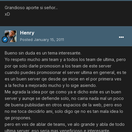
Grandioso aporte si señor...
xD
Henry
Posted
January 15, 2011
Bueno sin duda es un tema interesante.
Yo respeto mucho ami team y a todos los team de ultima, pero
por qe solo darle promosion a los team de este server
cuando puedes promosionar el server ultima en general, es te
es un buen server qe desde qe inicie en el por primera ves
a la fecha a mejorado mucho y lo sige asiendo.
Me agrada la idea por qe como ya e dicho este es un buen
server y aunqe se defiende solo, no cairia nada mal un poco
de buena publisidan en otros espacios de la web, pero eso
no me toca decidirlo ami, solo digo qe no es tan mala idea lo
qe propones.
pero en ves de ablar de teams, ve alo grande y abla de todo
ultima server, eso seria mas veneficioso e interesante.