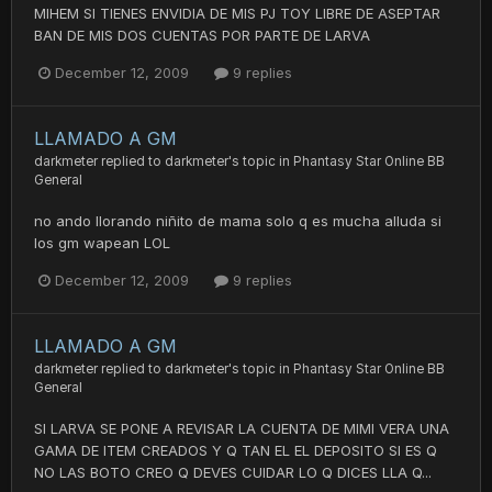
MIHEM SI TIENES ENVIDIA DE MIS PJ TOY LIBRE DE ASEPTAR
BAN DE MIS DOS CUENTAS POR PARTE DE LARVA
December 12, 2009
9 replies
LLAMADO A GM
darkmeter
replied to
darkmeter
's topic in
Phantasy Star Online BB
General
no ando llorando niñito de mama solo q es mucha alluda si
los gm wapean LOL
December 12, 2009
9 replies
LLAMADO A GM
darkmeter
replied to
darkmeter
's topic in
Phantasy Star Online BB
General
SI LARVA SE PONE A REVISAR LA CUENTA DE MIMI VERA UNA
GAMA DE ITEM CREADOS Y Q TAN EL EL DEPOSITO SI ES Q
NO LAS BOTO CREO Q DEVES CUIDAR LO Q DICES LLA Q...