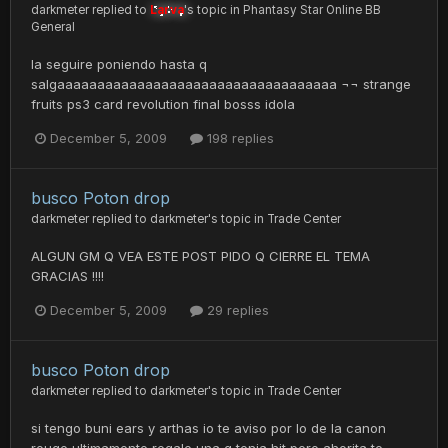
darkmeter
replied to
Larva
's topic in
Phantasy Star Online BB
General
la seguire poniendo hasta q
salgaaaaaaaaaaaaaaaaaaaaaaaaaaaaaaaaaaa ¬¬ strange
fruits ps3 card revolution final bosss idola
December 5, 2009
198 replies
busco Poton drop
darkmeter
replied to
darkmeter
's topic in
Trade Center
ALGUN GM Q VEA ESTE POST PIDO Q CIERRE EL TEMA
GRACIAS !!!!
December 5, 2009
29 replies
busco Poton drop
darkmeter
replied to
darkmeter
's topic in
Trade Center
si tengo buni ears y arthas io te aviso por lo de la canon