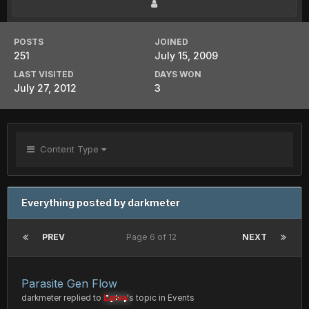
POSTS
JOINED
251
July 15, 2009
LAST VISITED
DAYS WON
July 27, 2012
3
Content Type
Everything posted by darkmeter
PREV
Page 6 of 12
NEXT
Parasite Gen Flow
darkmeter
replied to
Larva
's topic in
Events