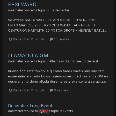
EPSI WARD
darkmeter
posted a topic in
Trade Center
Se ofrese por GIRASOLE HEVEN STRIKE - HEVEN STRIKE
UNITS MAG LVL 200 - PYSICHO WAND - AURA FIEL - 1
CENTURION HABYLITI- 20 POTON DROPS - HEVENLY BATLE...
December 11, 2009
13 replies
LLAMADO A GM
darkmeter
posted a topic in
Phantasy Star Online BB General
Bueno ago este topico ia q como todos saven hay hay item
especiales en cada bosss bueno quiero pedirles a los GM en
general q no denn alluda durante este evento ia q se utiliza...
December 11, 2009
9 replies
December Long Event.
darkmeter
replied to
Larva
's topic in
Events