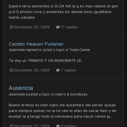
Espero larva aumentes a OLGA full ia q es mas valioso el gen
q el D photon core y aumentes los demas boss igualitaria
mente saludos
December 25, 2009
17 replies
Cambio Heaven Punisher
darkmeter
replied to
sylarjr
's topic in
Trade Center
Te doy un TRIMATE Y UN MONOMATE xD
December 24, 2009
7 replies
Ausencia
darkmeter
posted a topic in
Hello's & Goodbyes
Bueno el titulo es bien claro me ausentare del server quisas
para siempre quisas no ia no veo el afan de sacar item y de
leveliar ia q tengo todo lo necesario para hacer varios pj...
December 23, 2009
3 replies