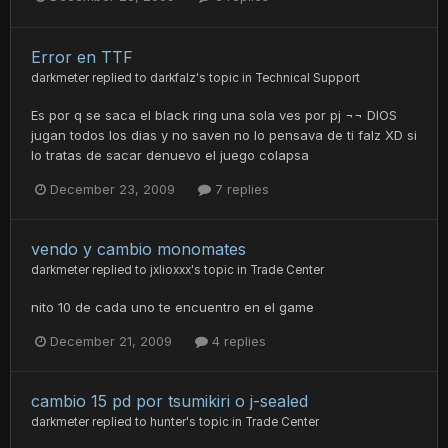
Error en TTF
darkmeter
replied to
darkfalz
's topic in
Technical Support
Es por q se saca el black ring una sola ves por pj ¬¬ DIOS
jugan todos los dias y no saven no lo pensava de ti falz XD si
lo tratas de sacar denuevo el juego colapsa
December 23, 2009
7 replies
vendo y cambio monomates
darkmeter
replied to
jxlioxxx
's topic in
Trade Center
nito 10 de cada uno te encuentro en el game
December 21, 2009
4 replies
cambio 15 pd por tsumikiri o j-sealed
darkmeter
replied to
hunter
's topic in
Trade Center