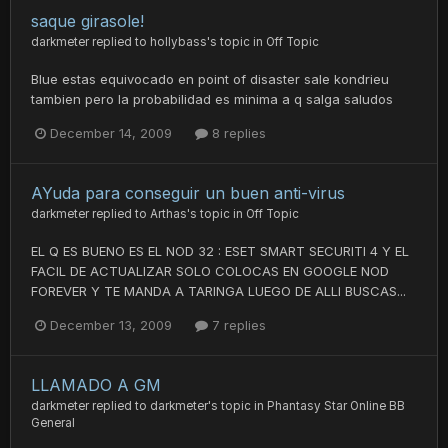
saque girasole!
darkmeter
replied to
hollybass
's topic in
Off Topic
Blue estas equivocado en point of disaster sale kondrieu
tambien pero la probabilidad es minima a q salga saludos
December 14, 2009
8 replies
AYuda para conseguir un buen anti-virus
darkmeter
replied to
Arthas
's topic in
Off Topic
EL Q ES BUENO ES EL NOD 32 : ESET SMART SECURITI 4 Y EL
FACIL DE ACTUALIZAR SOLO COLOCAS EN GOOGLE NOD
FOREVER Y TE MANDA A TARINGA LUEGO DE ALLI BUSCAS...
December 13, 2009
7 replies
LLAMADO A GM
darkmeter
replied to
darkmeter
's topic in
Phantasy Star Online BB
General