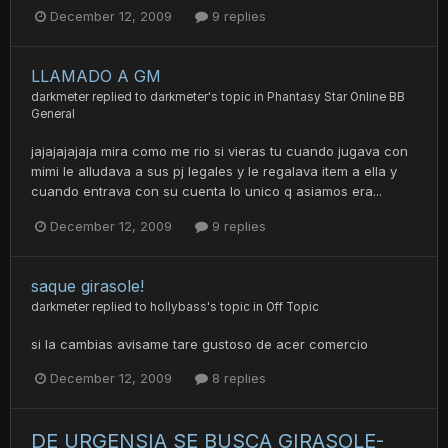
December 12, 2009
9 replies
LLAMADO A GM
darkmeter
replied to
darkmeter
's topic in
Phantasy Star Online BB
General
jajajajajaja mira como me rio si vieras tu cuando jugava con
mimi le alludava a sus pj legales y le regalava item a ella y
cuando entrava con su cuenta lo unico q asiamos era...
December 12, 2009
9 replies
saque girasole!
darkmeter
replied to
hollybass
's topic in
Off Topic
si la cambias avisame tare gustoso de acer comercio
December 12, 2009
8 replies
DE URGENSIA SE BUSCA GIRASOLE-