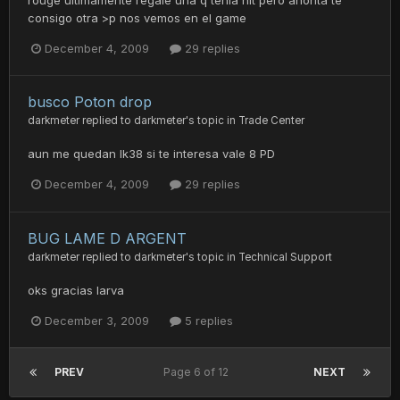
rouge ultimamente regale una q tenia hit pero ahorita te
consigo otra >p nos vemos en el game
December 4, 2009
29 replies
busco Poton drop
darkmeter
replied to
darkmeter
's topic in
Trade Center
aun me quedan lk38 si te interesa vale 8 PD
December 4, 2009
29 replies
BUG LAME D ARGENT
darkmeter
replied to
darkmeter
's topic in
Technical Support
oks gracias larva
December 3, 2009
5 replies
PREV
Page 6 of 12
NEXT