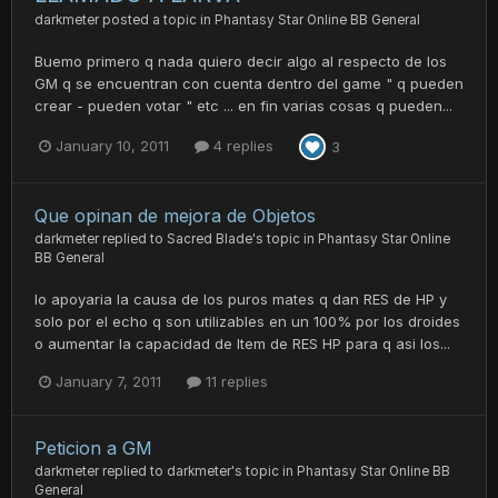
darkmeter
posted a topic in
Phantasy Star Online BB General
Buemo primero q nada quiero decir algo al respecto de los
GM q se encuentran con cuenta dentro del game " q pueden
crear - pueden votar " etc ... en fin varias cosas q pueden...
January 10, 2011
4 replies
3
Que opinan de mejora de Objetos
darkmeter
replied to
Sacred Blade
's topic in
Phantasy Star Online
BB General
Io apoyaria la causa de los puros mates q dan RES de HP y
solo por el echo q son utilizables en un 100% por los droides
o aumentar la capacidad de Item de RES HP para q asi los...
January 7, 2011
11 replies
Peticion a GM
darkmeter
replied to
darkmeter
's topic in
Phantasy Star Online BB
General