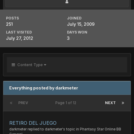
POSTS
JOINED
251
July 15, 2009
LAST VISITED
DAYS WON
July 27, 2012
3
Content Type
Everything posted by darkmeter
PREV
Page 1 of 12
NEXT
RETIRO DEL JUEGO
darkmeter
replied to
darkmeter
's topic in
Phantasy Star Online BB