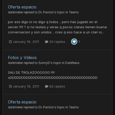
Oferta espacio
darkmeter
replied to
Dr. Pariolo
's topic in
Teams
por eso digo io no digo q todos .. pero has jugado en el
server !!!!! ? si no testea y veras q pocos clanes tienen buena
conversacion y son unidos .. creo q eso hace a un clan si...
January 16, 2011
24 replies
1
Fotos y Vídeos
darkmeter
replied to
SunnyD
's topic in
DarkNess
SALI DE TROLAZOOOOOO !!!!!
xDDDDDDDDDDDDDDDDDDDDDDDDDDDDDDDDDDDDDD
January 16, 2011
62 replies
Oferta espacio
darkmeter
replied to
Dr. Pariolo
's topic in
Teams