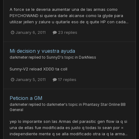
A force se le deveria aumentar una de las armas como
PSYCHOWAND si quiera darle alcanse como la glyde para
utilizar jellen y zalure u quitarle eso de q quite HP con cada...
January 6, 2011
23 replies
Mi decision y vuestra ayuda
darkmeter
replied to
SunnyD
's topic in
DarkNess
Sunny-V2 reload XDDD ta coll
January 5, 2011
17 replies
Peticion a GM
darkmeter
replied to
darkmeter
's topic in
Phantasy Star Online BB
General
yep lo imporante son las Armas del parasitic gen flow ia q si
una de ellas fue modificada es justo q todas lo sean por =
independiente mente q se alla modificado otra ia q la arma...