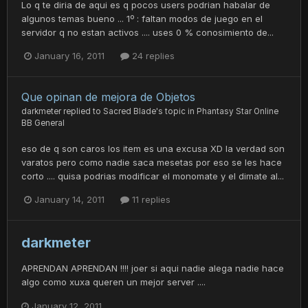
Lo q te diria de aqui es q pocos users podrian habalar de
algunos temas bueno ... 1º : faltan modos de juego en el
servidor q no estan activos .... uses 0 % conosimiento de...
January 16, 2011
24 replies
Que opinan de mejora de Objetos
darkmeter
replied to
Sacred Blade
's topic in
Phantasy Star Online
BB General
eso de q son caros los item es una excusa XD la verdad son
varatos pero como nadie saca mesetas por eso se les hace
corto .... quisa podrias modificar el monomate y el dimate al...
January 14, 2011
11 replies
darkmeter
APRENDAN APRENDAN !!!! joer si aqui nadie alega nadie hace
algo como xuxa queren un mejor server ....
January 12, 2011