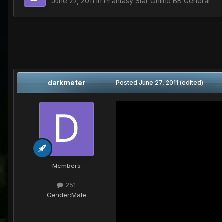
June 27, 2011
in
Phantasy Star Online BB General
darkmeter
Posted
June 27, 2011
(edited)
Members
251
Gender:
Male