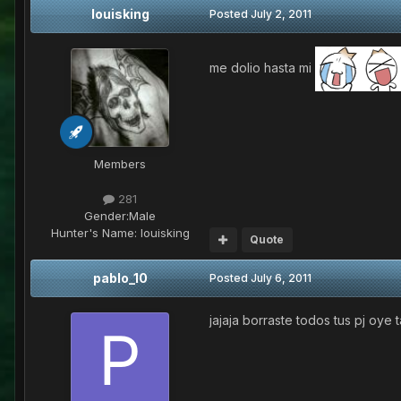
louisking
Posted
July 2, 2011
me dolio hasta mi
Members
281
Gender:
Male
Hunter's Name:
louisking
Quote
pablo_10
Posted
July 6, 2011
jajaja borraste todos tus pj oye t