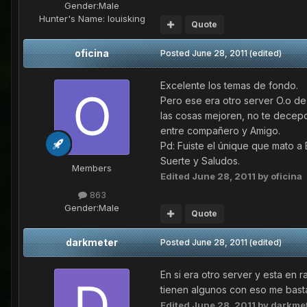
Gender:
Male
Hunter's Name:
louisking
Quote
oficina
Posted
June 28, 2011
(edited)
Excelente los temas de fondo.
Pero ese era otro server O.o d
las cosas mejoren, no te decepc
entre compañero y Amigo.
Pd: Fuiste el únique que mato a
Suerte y Saludos.
Members
Edited
June 28, 2011
by oficina
863
Gender:
Male
Quote
darkmeter
Posted
June 28, 2011
(edited)
En si era otro server y esta en
tienen algunos con eso me basta 
Edited
June 28, 2011
by darkme