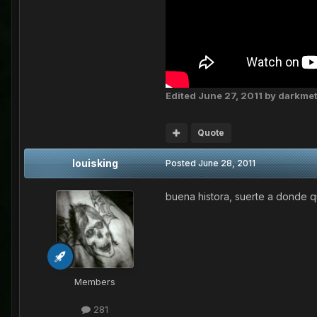
Edited
June 27, 2011
by darkmet
Quote
louisking
Posted
June 28, 2011
buena histora, suerte a donde 
Members
281