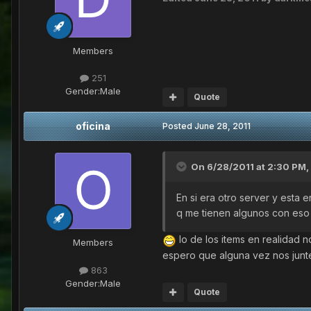
Members
251
Gender:
Male
Quote
oficina
Posted
June 28, 2011
On 6/28/2011 at 2:30 PM,
En si era otro server y esta 
q me tienen algunos con eso m
lo de los items en realidad 
Members
espero que alguna vez nos junt
863
Gender:
Male
Quote