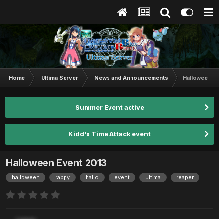
Home
Ultima Server
News and Announcements
Halloween Ev
Summer Event active
Kidd's Time Attack event
Halloween Event 2013
halloween
rappy
hallo
event
ultima
reaper