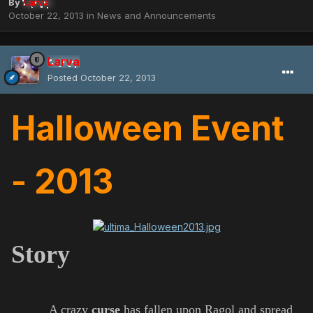
By
Larva
October 22, 2013
in
News and Announcements
Larva
Posted
October 22, 2013
Halloween Event
- 2013
Story
A crazy
curse
has fallen upon Ragol and spread