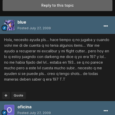
Reply to this topic
blue
Posted
July 27, 2009
Hola, necesito ayuda pls.... hace tiempo q no jugaba y cuando
volvi me di de cuenta q no tenia algunos items.... War me
ayudo a recuperar mi excalibur y mi flight cutter... pero hoy en
lo q estoy juagndo con darkeng me dice q yo era 197 y lol...
no me habia fijado del lvl... estaba en 193... se q no parece
mucho pero a este lvl cuesta mucho subir... necesito q me
ayuden si se puede pls... creo q tengo shots... de todas
maneras deben saber q era 197 T.T
Quote
oficina
Posted
July 27, 2009