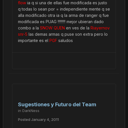
flow
ia q si una de ellas fue modificada es justo
q todas lo sean por = independiente mente q se
alla modificado otra ia q la arma de ranger q fue
modificada es PUAG !!!!!!!!! mejor ubieran dado
combo a la
SNOW QUEN
en ves de la
Riayernov
snr-5
las demas armas q puse son extra pero lo
importante es el
PGF
saludos
Sugestiones y Futuro del Team
in
DarkNess
Posted
January 4, 2011