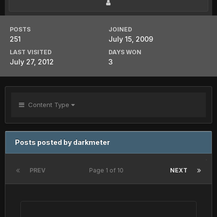
POSTS
JOINED
251
July 15, 2009
LAST VISITED
DAYS WON
July 27, 2012
3
Content Type
Posts posted by darkmeter
PREV
Page 1 of 10
NEXT