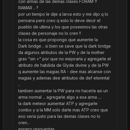
con armas de las demas clases FORAM Y
RAMAR .. ?
por un tiempo le dije a larva esto y me dijo q lo
pensaria pero creo q esto lo deve decir el
pueblo de ultima y los que poseemos las otras
clases de personaje no lo cren !!
la cosa es que propongo que aumente la
Dark bridge .. si bien se save que la dark bridge
da algunos atributos de la PW y de la mother
grav "sin +" por que no mejorarla y agregarle el
atributo de habilida de Glyde divine y de la PW
q aumente las magias RA - dee mas alcanse con
magias y ademas dee atributos de def elemntal
..
tambien aumentar la PW para no hacerla asi un
arma normal ... agregarle algo a esa arma ....
la dark meteor aumentar ATP y agregarle
combo y a la MM solo darle mas ATP creo que
eso seria justo para las demas clases no lo
cren...
espero respuestas