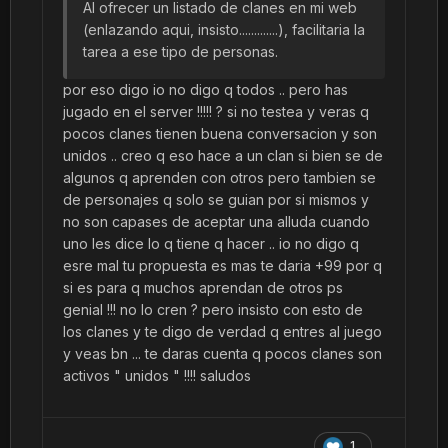
Al ofrecer un listado de clanes en mi web
(enlazando aqui, insisto.............), facilitaria la
tarea a ese tipo de personas.
por eso digo io no digo q todos .. pero has
jugado en el server !!!!! ? si no testea y veras q
pocos clanes tienen buena conversacion y son
unidos .. creo q eso hace a un clan si bien se de
algunos q aprenden con otros pero tambien se
de personajes q solo se guian por si mismos y
no son capases de aceptar una alluda cuando
uno les dice lo q tiene q hacer .. io no digo q
esre mal tu propuesta es mas te daria +99 por q
si es para q muchos aprendan de otros ps
genial !!! no lo cren ? pero insisto con esto de
los clanes y te digo de verdad q entres al juego
y veas bn ... te daras cuenta q pocos clanes son
activos " unidos " !!!! saludos
1