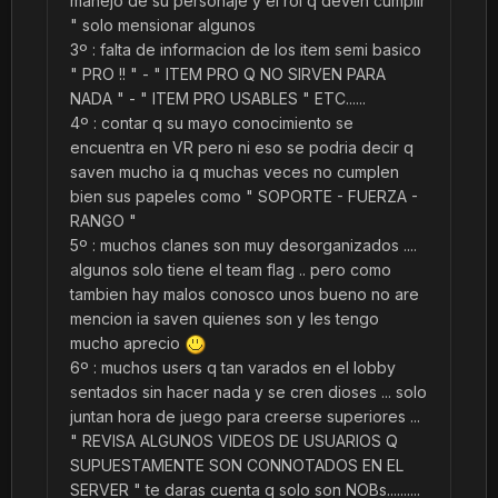
manejo de su personaje y el rol q deven cumplir
" solo mensionar algunos
3º : falta de informacion de los item semi basico
" PRO !! " - " ITEM PRO Q NO SIRVEN PARA
NADA " - " ITEM PRO USABLES " ETC......
4º : contar q su mayo conocimiento se
encuentra en VR pero ni eso se podria decir q
saven mucho ia q muchas veces no cumplen
bien sus papeles como " SOPORTE - FUERZA -
RANGO "
5º : muchos clanes son muy desorganizados ....
algunos solo tiene el team flag .. pero como
tambien hay malos conosco unos bueno no are
mencion ia saven quienes son y les tengo
mucho aprecio
6º : muchos users q tan varados en el lobby
sentados sin hacer nada y se cren dioses ... solo
juntan hora de juego para creerse superiores ...
" REVISA ALGUNOS VIDEOS DE USUARIOS Q
SUPUESTAMENTE SON CONNOTADOS EN EL
SERVER " te daras cuenta q solo son NOBs..........