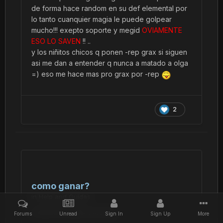
de forma hace random en su def elemental por
lo tanto cuanquier magia le puede golpear
mucho!!! exepto soporte y megid
OVIAMENTE
ESO LO SAVEN
!! ..
y los niñitos chicos q ponen -rep grax si siguen
asi me dan a entender q nunca a matado a olga
=) eso me hace mas pro grax por -rep
2
como ganar?
in
Help and Guides
Posted
December 28, 2010
Forums
Unread
Sign In
Sign Up
More