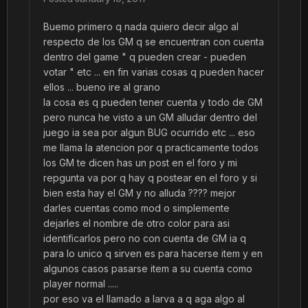
Buemo primero q nada quiero decir algo al
respecto de los GM q se encuentran con cuenta
dentro del game " q pueden crear - pueden
votar " etc ... en fin varias cosas q pueden hacer
ellos ... bueno ire al grano
la cosa es q pueden tener cuenta y todo de GM
pero nunca he visto a un GM alludar dentro del
juego ia sea por algun BUG ocurrido etc ... eso
me llama la atencion por q practicamente todos
los GM te dicen has un post en el foro y mi
repgunta va por q hay q postear en el foro y si
bien esta hay el GM y no alluda ???? mejor
darles cuentas como mod o simplemente
dejarles el nombre de otro color para asi
identificarlos pero no con cuenta de GM ia q
para lo unico q sirven es para hacerse item y en
algunos casos pasarse item a su cuenta como
player normal .....
por eso va el llamado a larva a q aga algo al