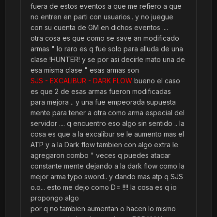
fuera de estos eventos a que me refiero a que
no entren en parti con usuarios.. y no juegue
con su cuenta de GM en dichos eventos ....
otra cosa es que como se save an modificado
armas " lo raro es q fue solo para alluda de una
clase !HUNTER! y se por asi decirle mato una de
esa misma clase " esas armas son
SJS - EXCALIBUR - DARK FLOW
bueno el caso
es que 2 de esas armas fueron modificadas
para mejora .. y una fue empeorada supuesta
mente para tener a otra como arma especial del
servidor .... q encuentro eso algo sin sentido .. la
cosa es que a la excalibur se le aumento mas el
ATP y a la Dark flow tambien con algo extra le
agregaron combo " veces q puedes atacar
constante mente dejando a la dark flow como la
mejor arma typo sword.. y dando mas atp q SJS
o.o... esto me dejo como D= !!!! la cosa es q io
propongo algo
por q no tambien aumentan o hacen lo mismo