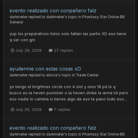
evento realizado con conpañero falz
darkmeter
replied to
darkmeter
's topic in
Phantasy Star Online BB
General
yup los preparativos listos solo faltan las partis XD eso tiene
q ser con gm
July 28, 2009
27 replies
ayudenme con estas cosas xD
darkmeter
replied to
elincia
's topic in
Trade Center
yo tengo el brightnes circle con 4 slot y omo 18 pd lo q
busco es la heven punisher o la heven strike la arma lol pero
eso nadie lo cambia si tienes algo de eso te paso todo eso...
July 28, 2009
7 replies
evento realizado con conpañero falz
darkmeter
replied to
darkmeter
's topic in
Phantasy Star Online BB