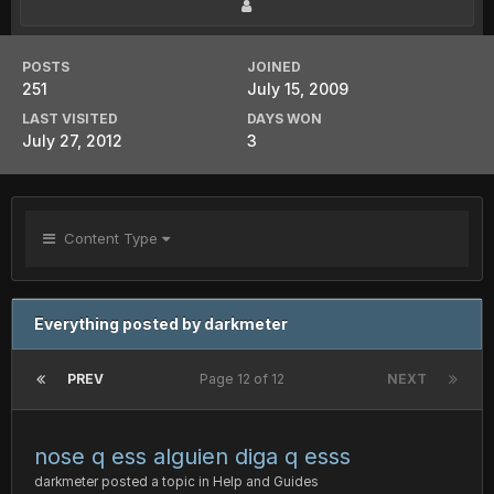
POSTS
JOINED
251
July 15, 2009
LAST VISITED
DAYS WON
July 27, 2012
3
Content Type
Everything posted by darkmeter
PREV
Page 12 of 12
NEXT
nose q ess alguien diga q esss
darkmeter
posted a topic in
Help and Guides