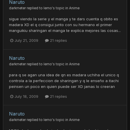
Naruto
darkmeter
replied to
lemo
's topic in
Anime
sigue viendo la serie y el manga y te dars cuenta q obito es
madara XD el q consigui junto con su hermano el primer
manguikiu sharingan el manga te explica mejores las cosas...
July 21, 2009
21 replies
Naruto
darkmeter
replied to
lemo
's topic in
Anime
para q se agan una idea de qn es madara uchiha el unico q
controla a la perfeccion de sharingan y q le enseño a itachi
peinsen un poco en quien puede ser XD jamas lo creeran
July 18, 2009
21 replies
Naruto
darkmeter
replied to
lemo
's topic in
Anime