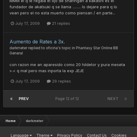
MMM el q le regala el ojo de sharingan a kakashi es el
fundador de akatsuki q se llama ......... lo dejare para q lo
vean pero el no esta muerto como piensan / en parte...
July 17, 2009
21 replies
Aumento de Rates a 3x.
darkmeter
replied to
oficina
's topic in
Phantasy Star Online BB
General
con razon me an aparesido como 20 hildetor y pura meseta
>.< q mal pero mas inporta la exp JEJE
July 17, 2009
29 replies
PREV
Page 12 of 12
NEXT
Home
darkmeter
Language
Theme
Privacy Policy
Contact Us
Cookies