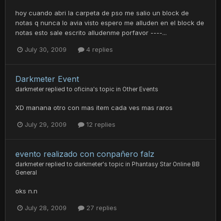
hoy cuando abri la carpeta de pso me salio un block de
notas q nunca lo avia visto espero me alluden en el block de
notas esto sale escrito alludenme porfavor ----...
July 30, 2009
4 replies
Darkmeter Event
darkmeter
replied to
oficina
's topic in
Other Events
XD manana otro con mas item cada ves mas raros
July 29, 2009
12 replies
evento realizado con conpañero falz
darkmeter
replied to
darkmeter
's topic in
Phantasy Star Online BB
General
oks n.n
July 28, 2009
27 replies