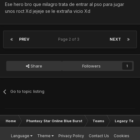
Ese hero bro que milagro trata de entrar al pso para jugar
unos roct Xd jejeje se le extraña vicio Xd
PREV
Page 2 of 3
NEXT
Share
Followers
1
Go to topic listing
Home
Phantasy Star Online Blue Burst
Teams
Legacy Team
Language
Theme
Privacy Policy
Contact Us
Cookies