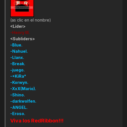
(as clic en el nombre)
<Lider>
-Henry III.
<Subliders>
-Blue.
-Nahuel.
-Llanx.
-Break.
-juego.
-*KiRa*
-Korwyn.
-XxX(Mario).
-Shino.
-darkwolfen.
-ANGEL.
-Eroso.
Viva los RedRibbon!!!