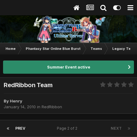
Home
Phantasy Star Online Blue Burst
Teams
Legacy Team
Summer Event active
RedRibbon Team
By
Henry
January 14, 2010
in
RedRibbon
PREV
Page 2 of 2
NEXT