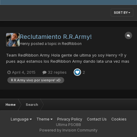
SORT BY
Reclutamiento R.R.Army!
Henry
posted a topic in
RedRibbon
Team RedRibbon Army. Hola gente de ultima yo soy Henry =)! y
pues aqui estamos los RedRibbon Army dando lata una vez mas
en el server de ultima, ahora con la intencion de juntar nuevos
April 4, 2015
32 replies
2
miesbros para el team, hago este topic por varias razones, una
de ellas es para revivir esta seccion de recluta...
R.R.Army vivo por siempre! xD
Home
Search
Language
Theme
Privacy Policy
Contact Us
Cookies
Ultima PSOBB
Powered by Invision Community