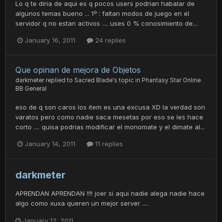
Lo q te diria de aqui es q pocos users podrian habalar de
algunos temas bueno ... 1º : faltan modos de juego en el
servidor q no estan activos .... uses 0 % conosimiento de...
January 16, 2011
24 replies
Que opinan de mejora de Objetos
darkmeter
replied to
Sacred Blade
's topic in
Phantasy Star Online
BB General
eso de q son caros los item es una excusa XD la verdad son
varatos pero como nadie saca mesetas por eso se les hace
corto .... quisa podrias modificar el monomate y el dimate al...
January 14, 2011
11 replies
darkmeter
APRENDAN APRENDAN !!!! joer si aqui nadie alega nadie hace
algo como xuxa queren un mejor server ....
January 12, 2011