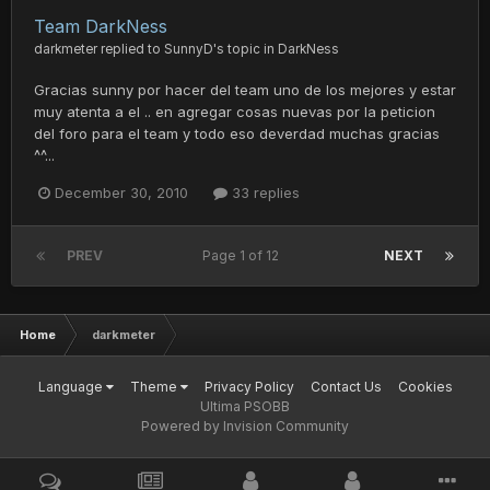
Team DarkNess
darkmeter
replied to
SunnyD
's topic in
DarkNess
Gracias sunny por hacer del team uno de los mejores y estar
muy atenta a el .. en agregar cosas nuevas por la peticion
del foro para el team y todo eso deverdad muchas gracias
^^...
December 30, 2010
33 replies
PREV
Page 1 of 12
NEXT
Home
darkmeter
Language
Theme
Privacy Policy
Contact Us
Cookies
Ultima PSOBB
Powered by Invision Community