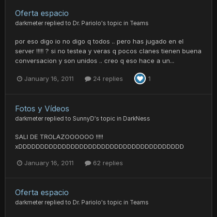
Oferta espacio
darkmeter
replied to
Dr. Pariolo
's topic in
Teams
por eso digo io no digo q todos .. pero has jugado en el
server !!!!! ? si no testea y veras q pocos clanes tienen buena
conversacion y son unidos .. creo q eso hace a un...
January 16, 2011
24 replies
1
Fotos y Vídeos
darkmeter
replied to
SunnyD
's topic in
DarkNess
SALI DE TROLAZOOOOOO !!!!!
xDDDDDDDDDDDDDDDDDDDDDDDDDDDDDDDDDDDDDD
January 16, 2011
62 replies
Oferta espacio
darkmeter
replied to
Dr. Pariolo
's topic in
Teams