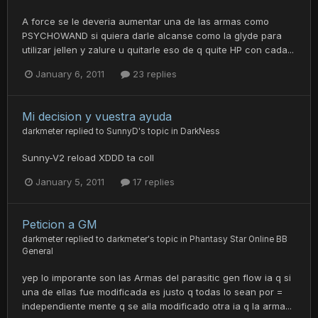
A force se le deveria aumentar una de las armas como
PSYCHOWAND si quiera darle alcanse como la glyde para
utilizar jellen y zalure u quitarle eso de q quite HP con cada...
January 6, 2011
23 replies
Mi decision y vuestra ayuda
darkmeter
replied to
SunnyD
's topic in
DarkNess
Sunny-V2 reload XDDD ta coll
January 5, 2011
17 replies
Peticion a GM
darkmeter
replied to
darkmeter
's topic in
Phantasy Star Online BB
General
yep lo imporante son las Armas del parasitic gen flow ia q si
una de ellas fue modificada es justo q todas lo sean por =
independiente mente q se alla modificado otra ia q la arma...