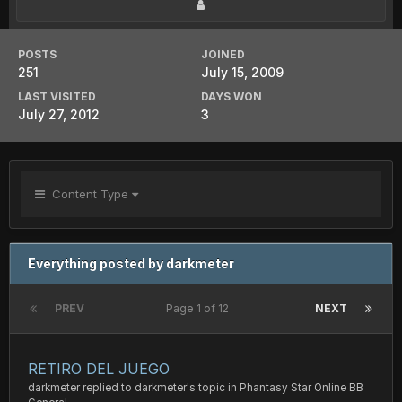
POSTS
JOINED
251
July 15, 2009
LAST VISITED
DAYS WON
July 27, 2012
3
Content Type
Everything posted by darkmeter
PREV
Page 1 of 12
NEXT
RETIRO DEL JUEGO
darkmeter
replied to
darkmeter
's topic in
Phantasy Star Online BB