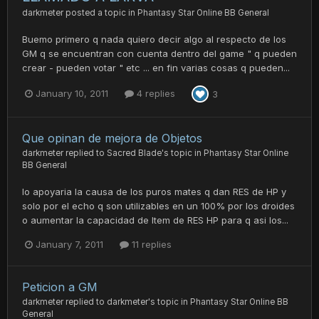
darkmeter
posted a topic in
Phantasy Star Online BB General
Buemo primero q nada quiero decir algo al respecto de los
GM q se encuentran con cuenta dentro del game " q pueden
crear - pueden votar " etc ... en fin varias cosas q pueden...
January 10, 2011
4 replies
3
Que opinan de mejora de Objetos
darkmeter
replied to
Sacred Blade
's topic in
Phantasy Star Online
BB General
Io apoyaria la causa de los puros mates q dan RES de HP y
solo por el echo q son utilizables en un 100% por los droides
o aumentar la capacidad de Item de RES HP para q asi los...
January 7, 2011
11 replies
Peticion a GM
darkmeter
replied to
darkmeter
's topic in
Phantasy Star Online BB
General