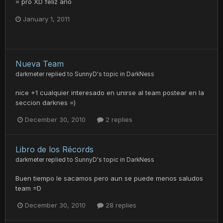
= pro XD feliz año
January 1, 2011
Nueva Team
darkmeter
replied to
SunnyD
's topic in
DarkNess
nice +1 cualquier interesado en unirse al team postear en la
seccion darknes =)
December 30, 2010
2 replies
Libro de los Récords
darkmeter
replied to
SunnyD
's topic in
DarkNess
Buen tiempo le sacamos pero aun se puede menos saludos
team =D
December 30, 2010
28 replies