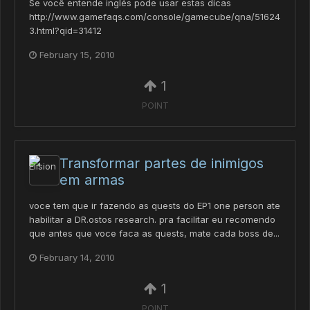
Se você entende inglés pode usar estas dicas
http://www.gamefaqs.com/console/gamecube/qna/51624
3.html?qid=31412
February 15, 2010
1
POINT
Transformar partes de inimigos
em armas
voce tem que ir fazendo as quests do EP1 one person ate
habilitar a DR.ostos research. pra facilitar eu recomendo
que antes que voce faca as quests, mate cada boss de...
February 14, 2010
1
POINT