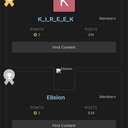
K_I_R_E_E_K
Members
POINTS
POSTS
3
314
Find Content
Elision
Members
POINTS
POSTS
3
534
Find Content